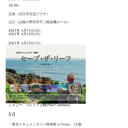
​18:00~
広島（廿日市交流プラザ）
山口（山陽小野田市不二輸送機ホール）
2021年 4月11日(日)
2021年 4月13日(火)
2021年 4月13日(火)
2021年 4月21日(水)
Palace Cinemas Chippendale NSW · In Central Park
Mall​
https://www.eventbrite.com.au/e/save-the-reef-
act-now--tickets-145405825739?
aff=ebdssbdestsearch
福岡
​富山
千葉
シドニー、プレミア上映(Place Cinemasa)
5月
「東京ドキュメンタリー映画祭 in Osaka」 (大阪